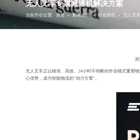
无人叉车专属减速机解决方案
当前所在位置:
首页
»
新闻资讯
»
行业资讯
»
无人叉
浏
["wechat","weibo","qzone","douban","email"]
无人叉车正以精准、高效、24小时不间断的作业模式重塑
心优势，成为智能物流的"动力引擎"。