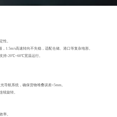
定性。
顿，1.5m/s高速转向不失稳，适配仓储、港口等复杂地形。
持-20℃~60℃宽温运行。
激光导航系统，确保货物堆叠误差<5mm。
0°连续旋转。
效率。