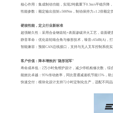
核心作用：集成制动功能，实现2吨载重下0.3m/s平稳升
性能参数：额定输出扭矩≥500Nm，制动保持力≥1.2倍额定
硬核性能，定义行业新标准
超强耐久性：采用合金钢齿轮+表面渗碳淬火工艺，齿面硬度H
静音革命：优化齿轮啮合角与修形技术，噪音≤65dB(A)，
智能兼容：预留CAN总线接口，支持与无人叉车控制系统
客户价值：降本增效的"隐形冠军"
寿命成本低：2万小时免维护设计，减少停机检修次数，综合
能效比卓越：95%传动效率，同比普通减速机节能15%，助
快速交付：模块化设计支持72小时定制化生产，适配不同