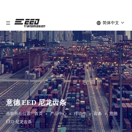
简体中文
意德 EED 尼龙齿条
当前所在位置:
首页
»
产品中心
»
传动件
»
齿条
»
意德
EED 尼龙齿条