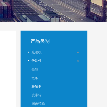
产品类别
减速机
传动件
链轮
链条
联轴器
皮带轮
同步带轮