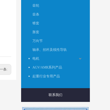
齿轮
齿条
锥套
胀套
万向节
轴承、丝杆及线性导轨
电机
AGV/AMR系列产品
一条:
起重行业专用产品
联系我们