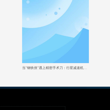
当"钢铁侠"遇上精密手术刀：行星减速机的硬核制造魔法秀