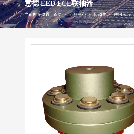
意德 EED FCL联轴器
当前所在位置:
首页
»
产品中心
»
传动件
»
联轴器
»